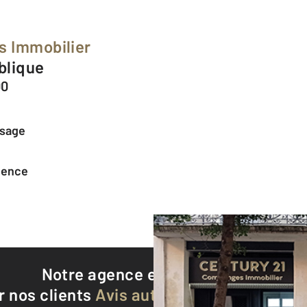
s Immobilier
ublique
00
ssage
agence
Notre agence est notée
9,1/10
r nos clients
Avis authentifiés par Qualite