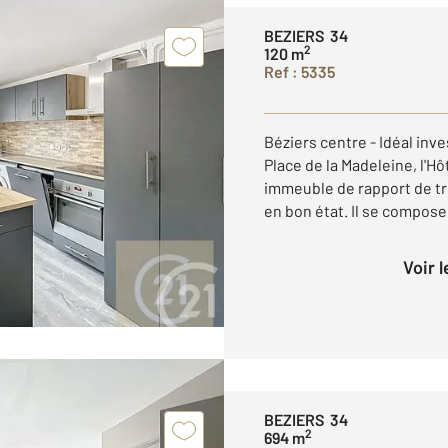
BEZIERS 34
2
120 m
Ref : 5335
Béziers centre - Idéal inve
Place de la Madeleine, l'Hôt
immeuble de rapport de tr
en bon état. Il se compose 
Voir 
BEZIERS 34
2
694 m