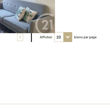
1
Afficher
biens par page