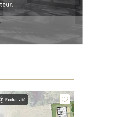
teur.
e
Exclusivité