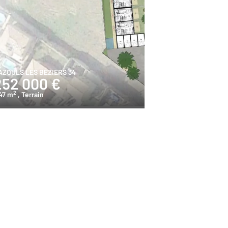
AZOULS LES BEZIERS 34
252 000 €
2
47 m
, Terrain