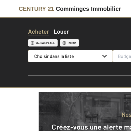
CENTURY 21
Comminges Immobilier
Acheter
Louer
VALRAS PLAGE
Terrain
Choisir dans la liste
No
Créez-vous une alerte mail pour être averti quand une annonce est en ligne et consultez la